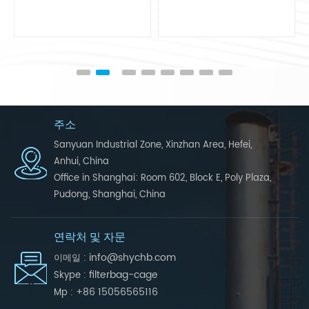
주소
Sanyuan Industrial Zone, Xinzhan Area, Hefei,
Anhui, China
Office in Shanghai: Room 602, Block E, Poly Plaza,
Pudong, Shanghai, China
연락처 및 자문
info@shychb.com
이메일 :
filterbag-cage
Skype :
+86 15056565116
Mp :