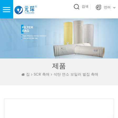
검색
언어
제품
집
SCR 촉매
석탄 연소 보일러 벌집 촉매