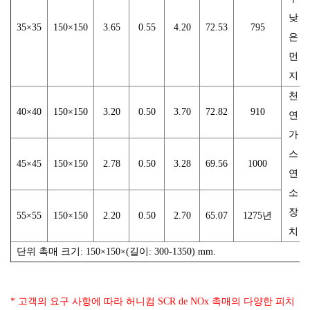
낮
35×35
150×150
3.65
0.55
4.20
72.53
795
은
먼
지
천
40×40
150×150
3.20
0.50
3.70
72.82
910
연
가
스
45×45
150×150
2.78
0.50
3.28
69.56
1000
연
소
장
55×55
150×150
2.20
0.50
2.70
65.07
1275년
치
단위 촉매 크기: 150×150×(길이: 300-1350) mm.
* 고객의 요구 사항에 따라 허니컴 SCR de NOx 촉매의 다양한 피치