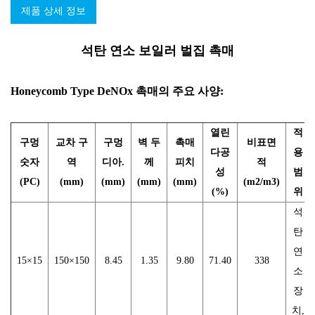
제품 상세 정보
석탄 연소 보일러 벌집 촉매
Honeycomb Type DeNOx 촉매의 주요 사양:
열린
적
구멍
교차 구
구멍
벽 두
촉매
비표면
다공
용
숫자
역
디아.
께
피치
적
성
범
(PC)
(mm)
(mm)
(mm)
(mm)
(m2/m3)
(%)
위
석
탄
연
15×15
150×150
8.45
1.35
9.80
71.40
338
소
장
치,