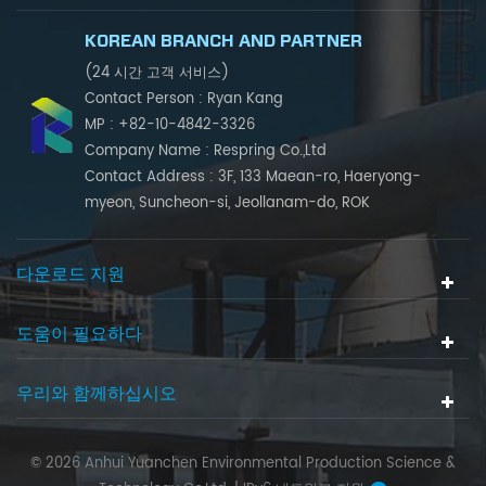
KOREAN BRANCH AND PARTNER
(24 시간 고객 서비스)
Contact Person : Ryan Kang
MP : +82-10-4842-3326
Company Name : Respring Co.,Ltd
Contact Address : 3F, 133 Maean-ro, Haeryong-
myeon, Suncheon-si, Jeollanam-do, ROK
다운로드 지원
도움이 필요하다
우리와 함께하십시오
© 2026 Anhui Yuanchen Environmental Production Science &