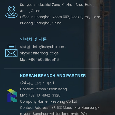
Sanyuan Industrial Zone, Xinzhan Area, Hefei,
Anhui, China
Office in Shanghai: Room 602, Block E, Poly Plaza,
Pudong, Shanghai, China
연락처 및 자문
info@shychb.com
이메일 :
filterbag-cage
Skype :
+86 15056565116
Mp :
KOREAN BRANCH AND PARTNER
(24 시간 고객 서비스)
Contact Person : Ryan Kang
MP : +82-10-4842-3326
Company Name : Respring Co.,Ltd
Contact Address : 3F, 133 Maean-ro, Haeryong-
myeon, Suncheon-si, Jeollanam-do, ROK