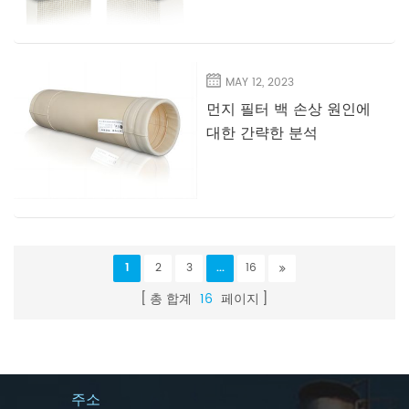
MAY 12, 2023
먼지 필터 백 손상 원인에
대한 간략한 분석
1
2
3
...
16
총 합계
16
페이지
주소