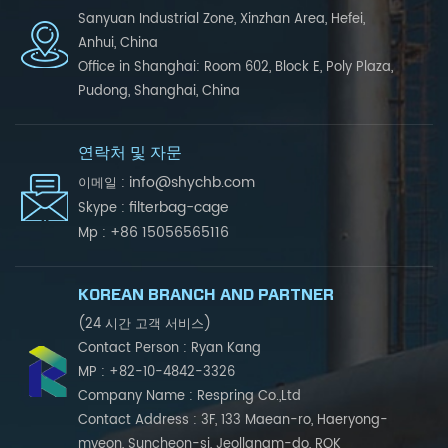
Sanyuan Industrial Zone, Xinzhan Area, Hefei,
Anhui, China
Office in Shanghai: Room 602, Block E, Poly Plaza,
Pudong, Shanghai, China
연락처 및 자문
info@shychb.com
이메일 :
filterbag-cage
Skype :
+86 15056565116
Mp :
KOREAN BRANCH AND PARTNER
(24 시간 고객 서비스)
Contact Person : Ryan Kang
MP : +82-10-4842-3326
Company Name : Respring Co.,Ltd
Contact Address : 3F, 133 Maean-ro, Haeryong-
myeon, Suncheon-si, Jeollanam-do, ROK