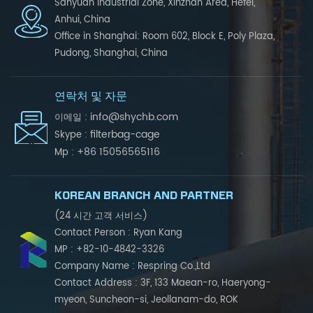
Sanyuan Industrial Zone, Xinzhan Area, Hefei,
Anhui, China
Office in Shanghai: Room 602, Block E, Poly Plaza,
Pudong, Shanghai, China
연락처 및 자문
info@shychb.com
이메일 :
filterbag-cage
Skype :
+86 15056565116
Mp :
KOREAN BRANCH AND PARTNER
(24 시간 고객 서비스)
Contact Person : Ryan Kang
MP : +82-10-4842-3326
Company Name : Respring Co.,Ltd
Contact Address : 3F, 133 Maean-ro, Haeryong-
myeon, Suncheon-si, Jeollanam-do, ROK