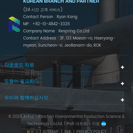
KOREAN BRANCH AND PARTNER
(24 시간 고객 서비스)
Contact Person : Ryan Kang
MP : +82-10-4842-3326
Company Name : Respring Co.,Ltd
Contact Address : 3F, 133 Maean-ro, Haeryong-
myeon, Suncheon-si, Jeollanam-do, ROK
다운로드 지원
도움이 필요하다
우리와 함께하십시오
© 2026 Anhui Yuanchen Environmental Production Science &
Technology Co,Ltd. |
IPv6 네트워크 지원
블로그
|
SITEMAP.
|
XML
|
PRIVACY POLICY