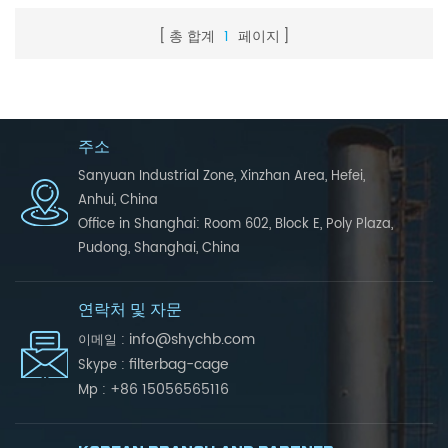
총 합계
1
페이지
주소
Sanyuan Industrial Zone, Xinzhan Area, Hefei,
Anhui, China
Office in Shanghai: Room 602, Block E, Poly Plaza,
Pudong, Shanghai, China
연락처 및 자문
info@shychb.com
이메일 :
filterbag-cage
Skype :
+86 15056565116
Mp :