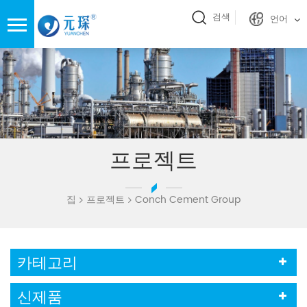
검색
언어
프로젝트
집
프로젝트
Conch Cement Group
카테고리
신제품