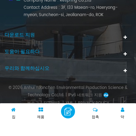
Company Name : Respring Co.,Ltd
Contact Address : 3F, 133 Maean-ro, Haeryong-
myeon, Suncheon-si, Jeollanam-do, ROK
다운로드 지원
도움이 필요하다
우리와 함께하십시오
© 2026 Anhui Yuanchen Environmental Production Science &
Technology Co,Ltd. |
IPv6 네트워크 지원
블로그
|
SITEMAP.
|
XML
|
PRIVACY POLICY
집
제품
접촉
약