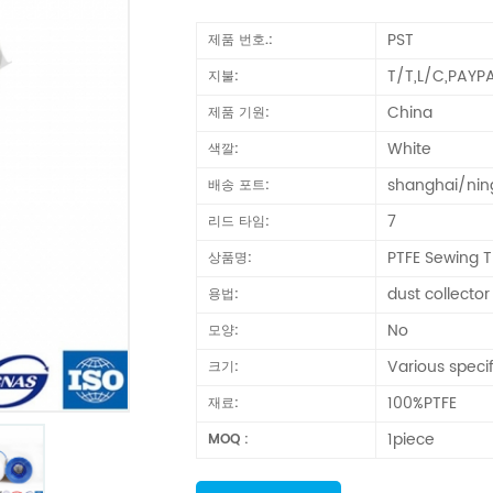
PST
제품 번호.:
T/T,L/C,PAYP
지불:
China
제품 기원:
White
색깔:
shanghai/ni
배송 포트:
7
리드 타임:
PTFE Sewing 
상품명:
dust collector
용법:
No
모양:
Various specif
크기:
100%PTFE
재료:
1piece
MOQ :