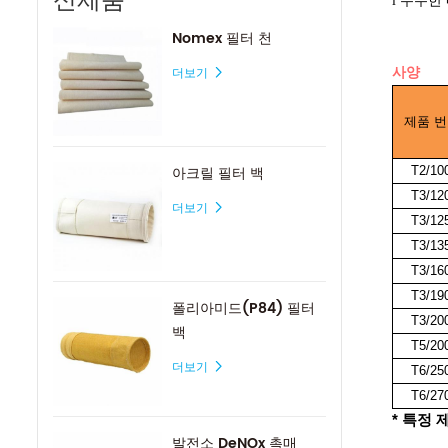
우수한
l
Nomex 필터 천
사양
더보기
제품 번
아크릴 필터 백
T2/10
T3/12
더보기
T3/12
T3/13
T3/16
T3/19
폴리아미드(P84) 필터
T3/20
백
T5/20
더보기
T6/25
T6/27
*
특정 제
발전소 DeNOx 촉매