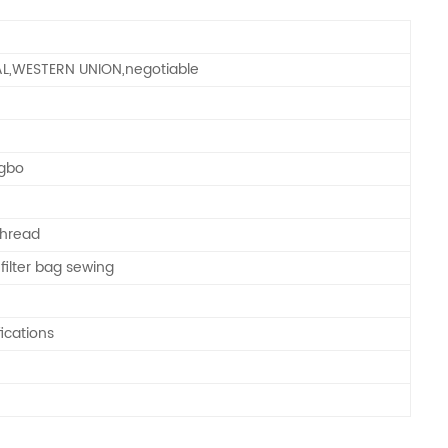
AL,WESTERN UNION,negotiable
ngbo
Thread
 filter bag sewing
ications