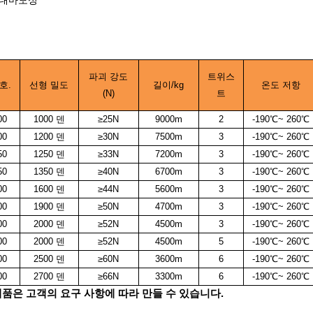
 내마모성
파괴 강도
트위스
호.
선형 밀도
길이/kg
온도 저항
(N)
트
00
1000 덴
≥25N
9000m
2
-190℃
~
260℃
00
1200 덴
≥30N
7500m
3
-190℃
~
260℃
50
1250 덴
≥33N
7200m
3
-190℃
~
260℃
50
1350 덴
≥40N
6700m
3
-190℃
~
260℃
00
1600 덴
≥44N
5600m
3
-190℃
~
260℃
00
1900 덴
≥50N
4700m
3
-190℃
~
260℃
00
2000 덴
≥52N
4500m
3
-190℃
~
260℃
00
2000 덴
≥52N
4500m
5
-190℃
~
260℃
00
2500 덴
≥60N
3600m
6
-190℃
~
260℃
00
2700 덴
≥66N
3300m
6
-190℃
~
260℃
품은 고객의 요구 사항에 따라 만들 수 있습니다.