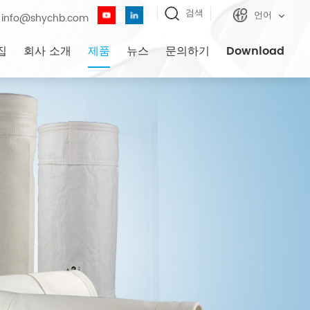
검색
언어
info@shychb.com
집
회사 소개
제품
뉴스
문의하기
Download