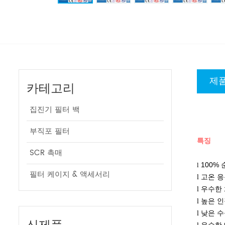
제품
카테고리
집진기 필터 백
부직포 필터
특징
SCR 촉매
100% 
l
필터 케이지 & 액세서리
고온 응
l
우수한 
l
높은 인
l
낮은 수
l
신제품