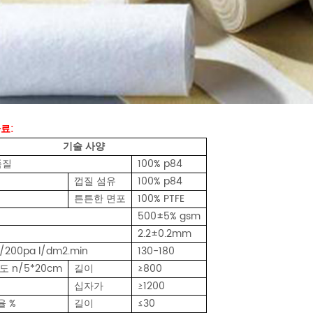
자료:
기술 사양
품질
100% p84
껍질 섬유
100% p84
튼튼한 면포
100% PTFE
500±5% gsm
2.2±0.2mm
200pa l/dm2.min
130-180
도 n/5*20cm
길이
≥800
십자가
≥1200
 %
길이
≤30