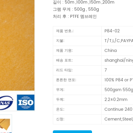
길이 : 50m ,100m ,150m ,200m
그램 무게 : 500g , 550g
처리 후 : PTFE 멤브레인
P84-02
제품 번호.:
T/T,L/C,PAYP
지불:
China
제품 기원:
shanghai/ni
배송 포트:
7
리드 타임:
100% P84 or P
튼튼한 면포:
500gsm 550
무게:
2.2±0.2mm
두께:
Continue 240
온도:
Cement,Steel,
신청: