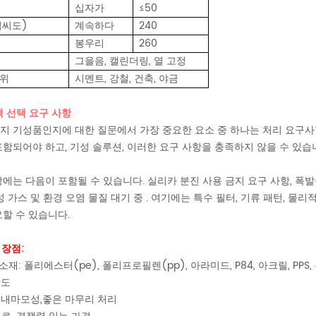
십자가
≤50
섭씨도)
계속하다
240
봉우리
260
그을음, 캘린더링, 열 고정
범위
시멘트, 강철, 건축, 야금
 선택 요구 사항
지 기성품인지에 대한 질문에서 가장 중요한 요소 중 하나는 처리 요구사항
함되어야 하고, 기성 솔루션, 이러한 요구 사항을 충족하지 않을 수 있습
에는 다음이 포함될 수 있습니다. 실리카 분진 사용 금지 요구 사항, 폭발
성 가스 및 환경 오염 물질 대기 중 . 여기에는 특수 필터, 기류 패턴, 물
할 수 있습니다.
 장점:
소재: 폴리에스터(pe), 폴리프로필렌(pp), 아라미드, P84, 아크릴, PPS, 유
강도
 내마모성,좋은 마무리 처리