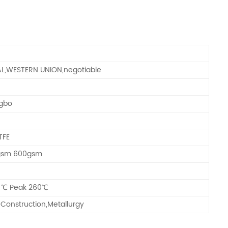
AL,WESTERN UNION,negotiable
ngbo
TFE
gsm 600gsm
 ℃ Peak 260℃
Construction,Metallurgy