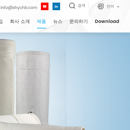
검색
언어
info@shychb.com
집
회사 소개
제품
뉴스
문의하기
Download