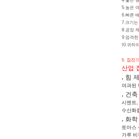
4.좋은 
5.높은 
6.빠른 
7.크기
8.공장 
9.엄격한
10.귀하
집진기
5.
산업 
.
힘
제
여과된 
.
건축
시멘트,
수산화칼
.
화학
토마스 
가루 비