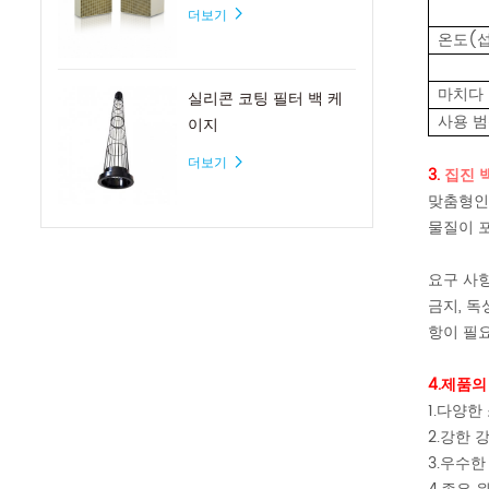
더보기
온도(
마치다
실리콘 코팅 필터 백 케
사용 
이지
더보기
3.
집진 백
맞춤형인
물질이 포
요구 사항
금지, 독
항이 필요
4.제품의
1.다양한 
2.강한 
3.우수한