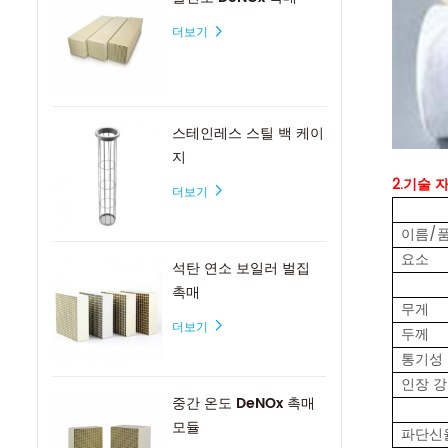
더보기
스테인레스 스틸 백 케이
지
2.기술 
더보기
이름/
요소
석탄 연소 보일러 벌집
촉매
무게
더보기
두께
통기성 /
인장 강
중간 온도 DeNOx 촉매
모듈
파단신율