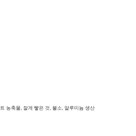
트 농축물, 잘게 빻은 것
,
불소, 알루미늄 생산