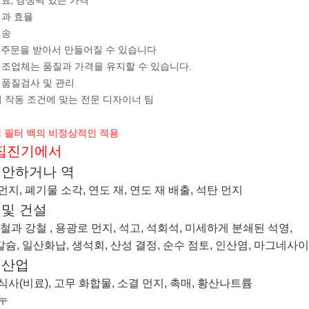
원료, 경쟁력 있는 가격
여과 효율
배송
는 주문을 받아서 만들어질 수 있습니다
제조업체는 품질과 가격을 유지할 수 있습니다.
 품질검사 및 관리
의 작동 조건에 맞는 전문 디자이너 팀
 필터 백의 비정상적인 적용
집진기에서
안하거나
역
먼지
,
폐기물 소각
,
연도 재, 연도 재 배출
,
석탄 먼지
 및 건설
철과 강철 ,
용광로 먼지, 석고, 석회석, 미세하게 분쇄된 석영,
슘, 일산화납, 생석회, 산성 결정, 순수 점토, 인산염, 마그네사이
 산업
식사(비료)
,
고무 화합물, 소결 먼지, 촉매
,
황산나트륨
누