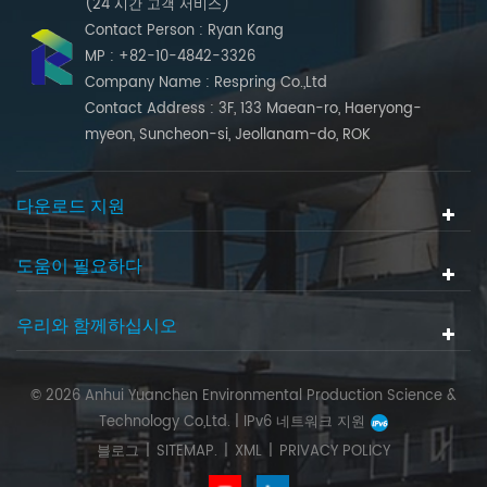
(24 시간 고객 서비스)
Contact Person : Ryan Kang
MP : +82-10-4842-3326
Company Name : Respring Co.,Ltd
Contact Address : 3F, 133 Maean-ro, Haeryong-
myeon, Suncheon-si, Jeollanam-do, ROK
다운로드 지원
도움이 필요하다
우리와 함께하십시오
© 2026 Anhui Yuanchen Environmental Production Science &
Technology Co,Ltd. |
IPv6 네트워크 지원
블로그
|
SITEMAP.
|
XML
|
PRIVACY POLICY