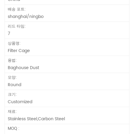
배송 포트:
shanghai/ningbo
리드 타임:
7
상품명:
Filter Cage
용법:
Baghouse Dust
모양:
Round
크기:
Customized
재료:
Stainless Steel,Carbon Steel
MOQ :