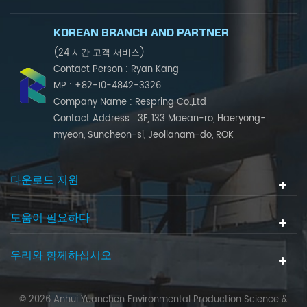
KOREAN BRANCH AND PARTNER
(24 시간 고객 서비스)
Contact Person : Ryan Kang
MP : +82-10-4842-3326
Company Name : Respring Co.,Ltd
Contact Address : 3F, 133 Maean-ro, Haeryong-
myeon, Suncheon-si, Jeollanam-do, ROK
다운로드 지원
도움이 필요하다
우리와 함께하십시오
© 2026 Anhui Yuanchen Environmental Production Science &