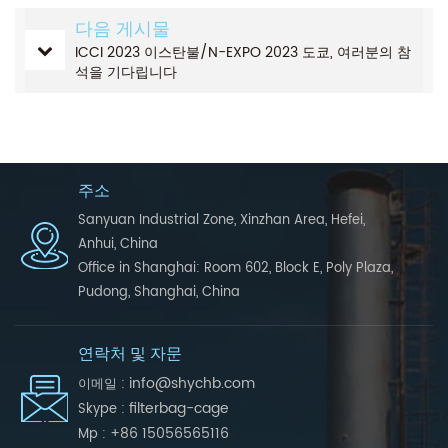
다음 게시물
ICCI 2023 이스탄불/N-EXPO 2023 도쿄, 여러분의 참
석을 기다립니다
주소
Sanyuan Industrial Zone, Xinzhan Area, Hefei,
Anhui, China
Office in Shanghai: Room 602, Block E, Poly Plaza,
Pudong, Shanghai, China
연락처 및 자문
info@shychb.com
이메일 :
filterbag-cage
Skype :
+86 15056565116
Mp :