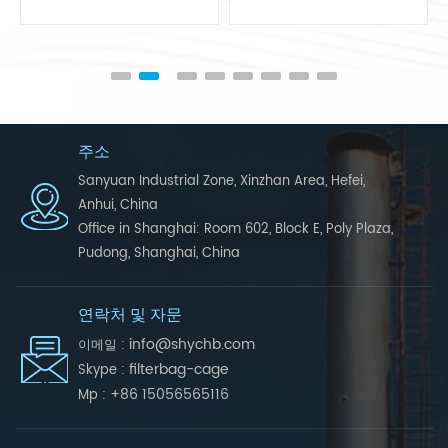
주소
Sanyuan Industrial Zone, Xinzhan Area, Hefei,
Anhui, China
Office in Shanghai: Room 602, Block E, Poly Plaza,
Pudong, Shanghai, China
연락처 및 자문
info@shychb.com
이메일 :
filterbag-cage
Skype :
+86 15056565116
Mp :