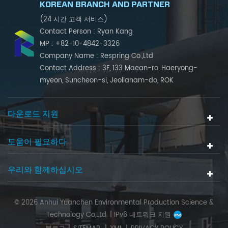
KOREAN BRANCH AND PARTNER
(24 시간 고객 서비스)
Contact Person : Ryan Kang
MP : +82-10-4842-3326
Company Name : Respring Co.,Ltd
Contact Address : 3F, 133 Maean-ro, Haeryong-
myeon, Suncheon-si, Jeollanam-do, ROK
다운로드 지원
도움이 필요하다
우리와 함께하십시오
© 2026 Anhui Yuanchen Environmental Production Science &
Technology Co,Ltd. |
IPv6 네트워크 지원