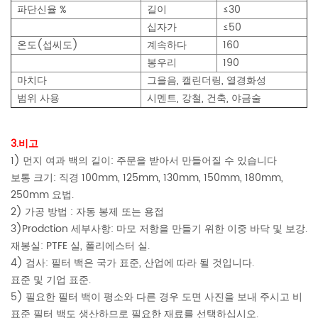
파단신율 %
길이
≤30
십자가
≤50
온도(섭씨도)
계속하다
160
봉우리
190
마치다
그을음, 캘린더링, 열경화성
범위 사용
시멘트, 강철, 건축, 야금술
3.비고
1) 먼지 여과 백의 길이: 주문을 받아서 만들어질 수 있습니다
보통 크기: 직경 100mm, 125mm, 130mm, 150mm, 180mm,
250mm 요법.
2) 가공 방법 : 자동 봉제 또는 용접
3)Prodction 세부사항: 마모 저항을 만들기 위한 이중 바닥 및 보강.
재봉실: PTFE 실, 폴리에스터 실.
4) 검사: 필터 백은 국가 표준, 산업에 따라 될 것입니다.
표준 및 기업 표준.
5) 필요한 필터 백이 평소와 다른 경우 도면 사진을 보내 주시고 비
표준 필터 백도 생산하므로 필요한 재료를 선택하십시오.