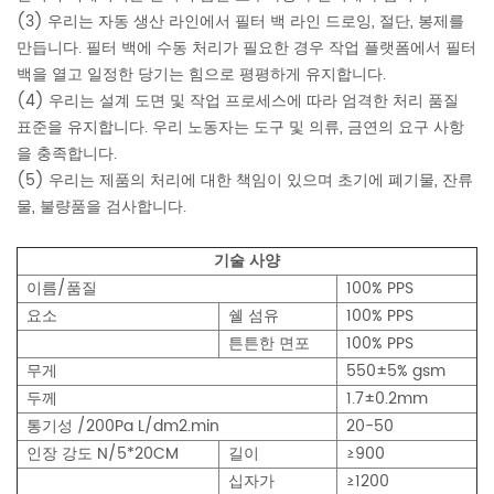
(3) 우리는 자동 생산 라인에서 필터 백 라인 드로잉, 절단, 봉제를
만듭니다. 필터 백에 수동 처리가 필요한 경우 작업 플랫폼에서 필터
백을 열고 일정한 당기는 힘으로 평평하게 유지합니다.
(4) 우리는 설계 도면 및 작업 프로세스에 따라 엄격한 처리 품질
표준을 유지합니다. 우리 노동자는 도구 및 의류, 금연의 요구 사항
을 충족합니다.
(5) 우리는 제품의 처리에 대한 책임이 있으며 초기에 폐기물, 잔류
물, 불량품을 검사합니다.
기술 사양
이름/품질
100% PPS
요소
쉘 섬유
100% PPS
튼튼한 면포
100% PPS
무게
550±5% gsm
두께
1.7±0.2mm
통기성 /200Pa L/dm2.min
20-50
인장 강도 N/5*20CM
길이
≥900
십자가
≥1200