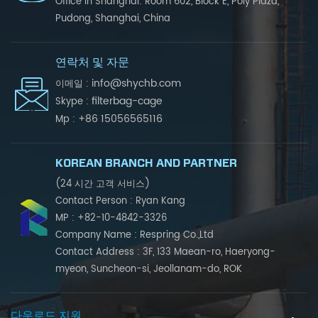
Office in Shanghai: Room 602, Block E, Poly Plaza,
Pudong, Shanghai, China
연락처 및 자문
info@shychb.com
이메일 :
filterbag-cage
Skype :
+86 15056565116
Mp :
KOREAN BRANCH AND PARTNER
(24 시간 고객 서비스)
Contact Person : Ryan Kang
MP : +82-10-4842-3326
Company Name : Respring Co.,Ltd
Contact Address : 3F, 133 Maean-ro, Haeryong-
myeon, Suncheon-si, Jeollanam-do, ROK
다운로드 지원