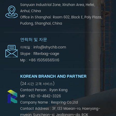
Sanyuan Industrial Zone, Xinzhan Area, Hefei,
Anhui, China
Office in Shanghai: Room 602, Block E, Poly Plaza,
Pudong, Shanghai, China
연락처 및 자문
info@shychb.com
이메일 :
filterbag-cage
Skype :
+86 15056565116
Mp :
KOREAN BRANCH AND PARTNER
(24 시간 고객 서비스)
Contact Person : Ryan Kang
MP : +82-10-4842-3326
Company Name : Respring Co.,Ltd
Contact Address : 3F, 133 Maean-ro, Haeryong-
myeon, Suncheon-si, Jeollanam-do, ROK