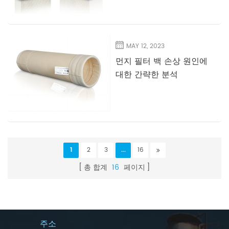
MAY 12, 2023
먼지 필터 백 손상 원인에
대한 간략한 분석
1
2
3
...
16
총 합계
16
페이지
주소