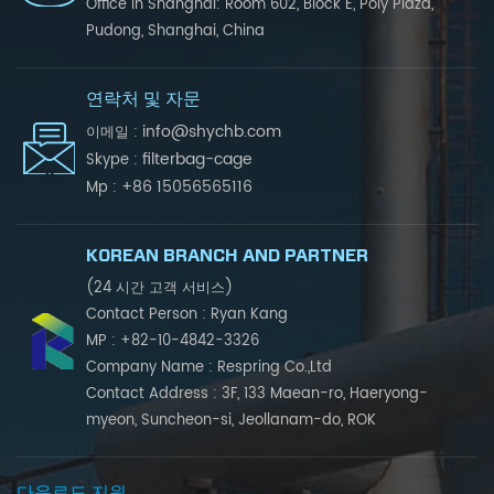
Office in Shanghai: Room 602, Block E, Poly Plaza,
Pudong, Shanghai, China
연락처 및 자문
info@shychb.com
이메일 :
filterbag-cage
Skype :
+86 15056565116
Mp :
KOREAN BRANCH AND PARTNER
(24 시간 고객 서비스)
Contact Person : Ryan Kang
MP : +82-10-4842-3326
Company Name : Respring Co.,Ltd
Contact Address : 3F, 133 Maean-ro, Haeryong-
myeon, Suncheon-si, Jeollanam-do, ROK
다운로드 지원