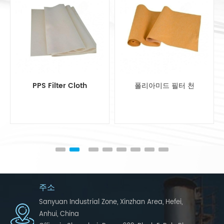
폴리아미드 필터 천
PTFE Filter Cloth
주소
Sanyuan Industrial Zone, Xinzhan Area, Hefei,
Anhui, China