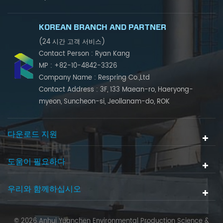
KOREAN BRANCH AND PARTNER
(24 시간 고객 서비스)
Contact Person : Ryan Kang
MP : +82-10-4842-3326
Company Name : Respring Co.,Ltd
Contact Address : 3F, 133 Maean-ro, Haeryong-
myeon, Suncheon-si, Jeollanam-do, ROK
다운로드 지원
도움이 필요하다
우리와 함께하십시오
© 2026 Anhui Yuanchen Environmental Production Science &