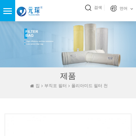
검색
언어
제품
집
부직포 필터
폴리아미드 필터 천