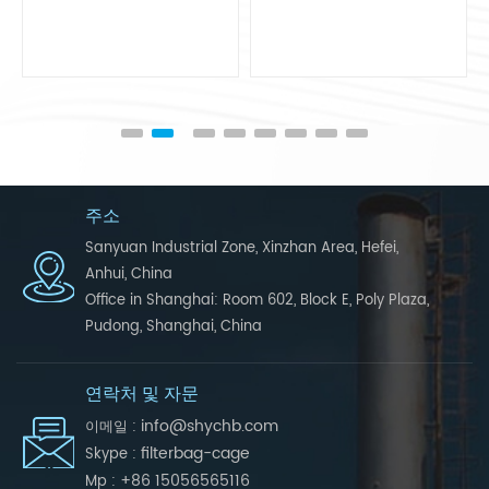
주소
Sanyuan Industrial Zone, Xinzhan Area, Hefei,
Anhui, China
Office in Shanghai: Room 602, Block E, Poly Plaza,
Pudong, Shanghai, China
연락처 및 자문
info@shychb.com
이메일 :
filterbag-cage
Skype :
+86 15056565116
Mp :